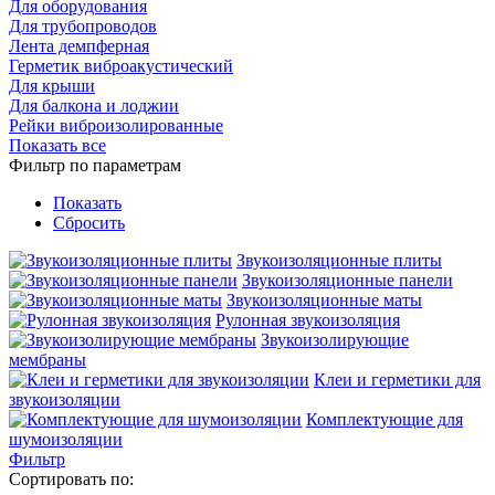
Для оборудования
Для трубопроводов
Лента демпферная
Герметик виброакустический
Для крыши
Для балкона и лоджии
Рейки виброизолированные
Показать все
Фильтр по параметрам
Показать
Сбросить
Звукоизоляционные плиты
Звукоизоляционные панели
Звукоизоляционные маты
Рулонная звукоизоляция
Звукоизолирующие
мембраны
Клеи и герметики для
звукоизоляции
Комплектующие для
шумоизоляции
Фильтр
Сортировать по: