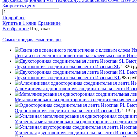
Звукоизоляционный мат ТехноСонус SoundGuard Cover Base 5
Запросить цену
Подробнее
Купить в 1 клик
Сравнение
В избранное
Под заказ
Самые продаваемые товары
Лента из вспененного полиэтилена с клеевым слоем Изо
Быст
Двухсторонняя соединительная лента Изоспан SL
1 326 р
Быст
Двухсторонняя соединительная лента Изоспан KL
885 ру
Алюминиевая односторонняя соединительная лента Изосп
Металлизированная односторонняя соединительная лента
Быст
Односторонняя соединительная лента Изоспан PL
1 132 
Усиленная металлизированная односторонняя соединитель
Усиленная двусторонняя соединительная лента Изоспан 