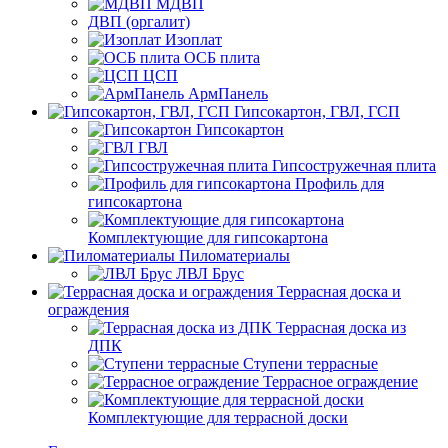
МДВП
ДВП (оргалит)
Изоплат
ОСБ плита
ЦСП
АрмПанель
Гипсокартон, ГВЛ, ГСП
Гипсокартон
ГВЛ
Гипсостружечная плита
Профиль для
гипсокартона
Комплектующие для гипсокартона
Пиломатериалы
ЛВЛ Брус
Террасная доска и
ограждения
Террасная доска из
ДПК
Ступени террасные
Террасное ограждение
Комплектующие для террасной доски