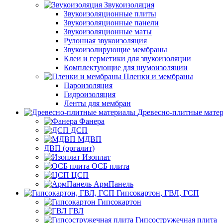
Звукоизоляция
Звукоизоляционные плиты
Звукоизоляционные панели
Звукоизоляционные маты
Рулонная звукоизоляция
Звукоизолирующие мембраны
Клеи и герметики для звукоизоляции
Комплектующие для шумоизоляции
Пленки и мембраны
Пароизоляция
Гидроизоляция
Ленты для мембран
Древесно-плитные мате
Фанера
ДСП
МДВП
ДВП (оргалит)
Изоплат
ОСБ плита
ЦСП
АрмПанель
Гипсокартон, ГВЛ, ГСП
Гипсокартон
ГВЛ
Гипсостружечная плита