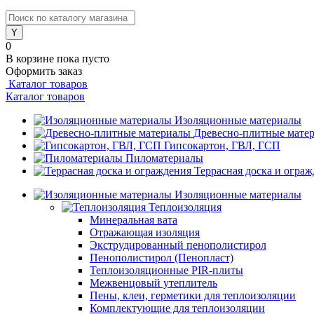
0
В корзине
пока пусто
Оформить заказ
Каталог товаров
Каталог товаров
Изоляционные материалы
Древесно-плитные мате
Гипсокартон, ГВЛ, ГСП
Пиломатериалы
Террасная доска и огра
Изоляционные материалы
Теплоизоляция
Минеральная вата
Отражающая изоляция
Экструдированный пенополистирол
Пенополистирол (Пенопласт)
Теплоизоляционные PIR-плиты
Межвенцовый утеплитель
Пены, клеи, герметики для теплоизоляции
Комплектующие для теплоизоляции