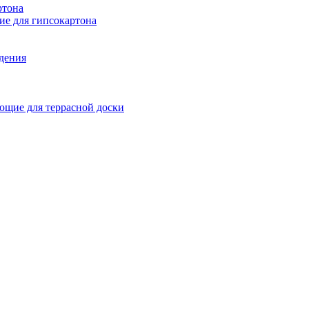
ртона
е для гипсокартона
ждения
щие для террасной доски