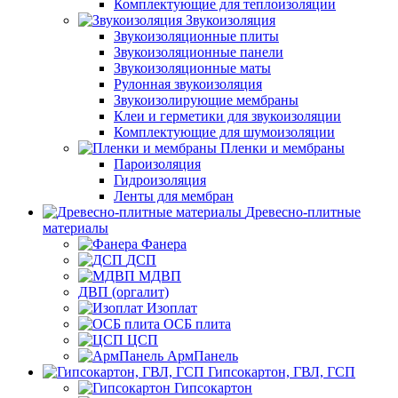
Комплектующие для теплоизоляции
Звукоизоляция
Звукоизоляционные плиты
Звукоизоляционные панели
Звукоизоляционные маты
Рулонная звукоизоляция
Звукоизолирующие мембраны
Клеи и герметики для звукоизоляции
Комплектующие для шумоизоляции
Пленки и мембраны
Пароизоляция
Гидроизоляция
Ленты для мембран
Древесно-плитные
материалы
Фанера
ДСП
МДВП
ДВП (оргалит)
Изоплат
ОСБ плита
ЦСП
АрмПанель
Гипсокартон, ГВЛ, ГСП
Гипсокартон