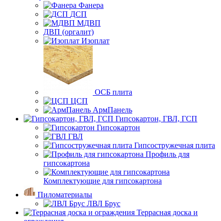
Фанера
ДСП
МДВП
ДВП (оргалит)
Изоплат
ОСБ плита
ЦСП
АрмПанель
Гипсокартон, ГВЛ, ГСП
Гипсокартон
ГВЛ
Гипсостружечная плита
Профиль для
гипсокартона
Комплектующие для гипсокартона
Пиломатериалы
ЛВЛ Брус
Террасная доска и