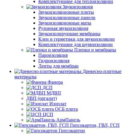
Комплектующие для теплоизоляции
Звукоизоляция
Звукоизоляционные плиты
Звукоизоляционные панели
Звукоизоляционные маты
Рулонная звукоизоляция
Звукоизолирующие мембраны
Клеи и герметики для звукоизоляции
Комплектующие для шумоизоляции
Пленки и мембраны
Пароизоляция
Гидроизоляция
Ленты для мембран
Древесно-плитные
материалы
Фанера
ДСП
МДВП
ДВП (оргалит)
Изоплат
ОСБ плита
ЦСП
АрмПанель
Гипсокартон, ГВЛ, ГСП
Гипсокартон