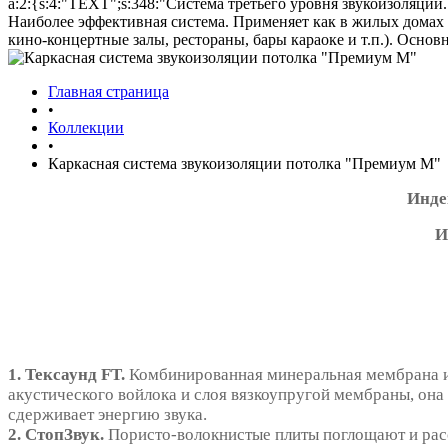
a:2:{s:4:"TEXT";s:348:"Система третьего уровня звукоизоляции.
Наиболее эффективная система. Применяет как в жилых домах 
кино-концертные залы, рестораны, бары караоке и т.п.). Осно
Главная страница
•
Коллекции
•
Каркасная система звукоизоляции потолка "Премиум М"
Инде
И
1. Тексаунд FT.
Комбинированная минеральная мембрана и
акустического войлока и слоя вязкоупругой мембраны, он
сдерживает энергию звука.
2. СтопЗвук.
Пористо-волокнистые плиты поглощают и рас