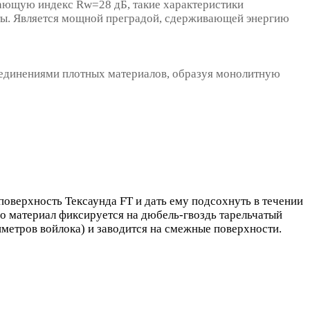
ающую индекс Rw=28 дБ, такие характеристики
тоты. Является мощной преградой, сдерживающей энергию
единениями плотных материалов, образуя монолитную
оверхность Тексаунда FT и дать ему подсохнуть в течении
но материал фиксируется на дюбель-гвоздь тарельчатый
иметров войлока) и заводится на смежные поверхности.