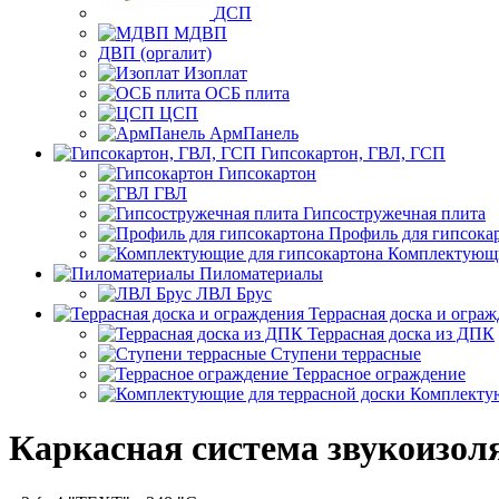
ДСП
МДВП
ДВП (оргалит)
Изоплат
ОСБ плита
ЦСП
АрмПанель
Гипсокартон, ГВЛ, ГСП
Гипсокартон
ГВЛ
Гипсостружечная плита
Профиль для гипсока
Комплектующи
Пиломатериалы
ЛВЛ Брус
Террасная доска и огра
Террасная доска из ДПК
Ступени террасные
Террасное ограждение
Комплектую
Каркасная система звукоизо