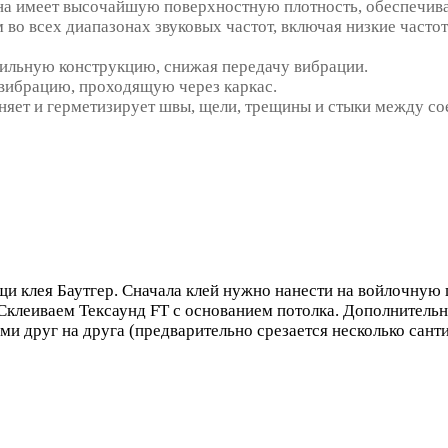
на имеет высочайшую поверхностную плотность, обеспечив
м во всех диапазонах звуковых частот, включая низкие час
ильную конструкцию, снижая передачу вибрации.
вибрацию, проходящую через каркас.
яет и герметизирует швы, щели, трещины и стыки между со
 клея Баутгер. Сначала клей нужно нанести на войлочную п
 Склеиваем Тексаунд FT с основанием потолка. Дополнитель
ми друг на друга (предварительно срезается несколько сант