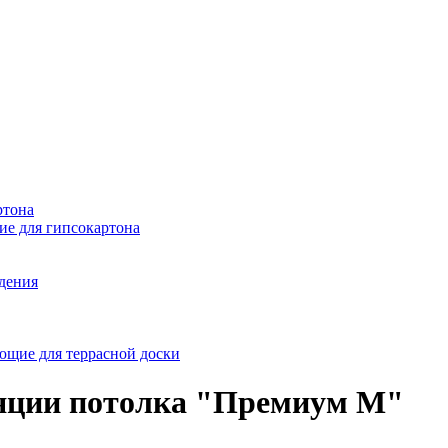
ртона
е для гипсокартона
ждения
щие для террасной доски
ляции потолка "Премиум М"