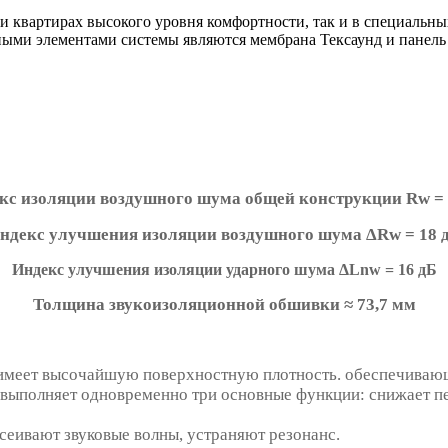
и квартирах высокого уровня комфортности, так и в специальны
вными элементами системы являются мембрана Тексаунд и панель
кс изоляции воздушного шума общей конструкции R
w
= 
ндекс улучшения изоляции воздушного шума ΔR
w
= 18 
Индекс улучшения изоляции ударного шума ΔLn
w
= 16 дБ
Толщина звукоизоляционной обшивки
≈ 73,7 мм
меет высочайшую поверхностную плотность. обеспечивающу
а выполняет одновременно три основные функции: снижает 
сеивают звуковые волны, устраняют резонанс.