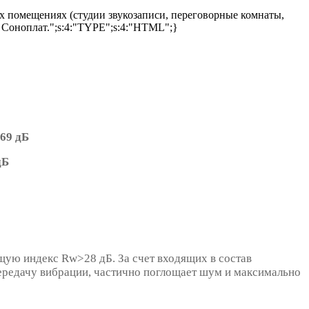
х помещениях (студии звукозаписи, переговорные комнаты,
 Соноплат.";s:4:"TYPE";s:4:"HTML";}
69 дБ
дБ
ю индекс Rw>28 дБ. За счет входящих в состав
передачу вибрации, частично поглощает шум и максимально