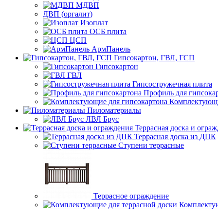
МДВП
ДВП (оргалит)
Изоплат
ОСБ плита
ЦСП
АрмПанель
Гипсокартон, ГВЛ, ГСП
Гипсокартон
ГВЛ
Гипсостружечная плита
Профиль для гипсока
Комплектующи
Пиломатериалы
ЛВЛ Брус
Террасная доска и огра
Террасная доска из ДПК
Ступени террасные
Террасное ограждение
Комплектую