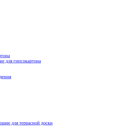
ртона
е для гипсокартона
ждения
щие для террасной доски