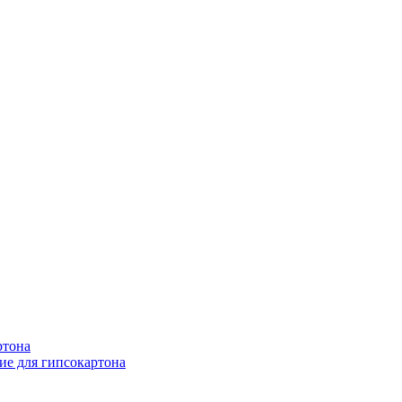
ртона
е для гипсокартона