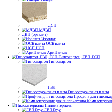
ДСП
МДВП
ДВП (оргалит)
Изоплат
ОСБ плита
ЦСП
АрмПанель
Гипсокартон, ГВЛ, ГСП
Гипсокартон
ГВЛ
Гипсостружечная плита
Профиль для гипсока
Комплектующи
Пиломатериалы
ЛВЛ Брус