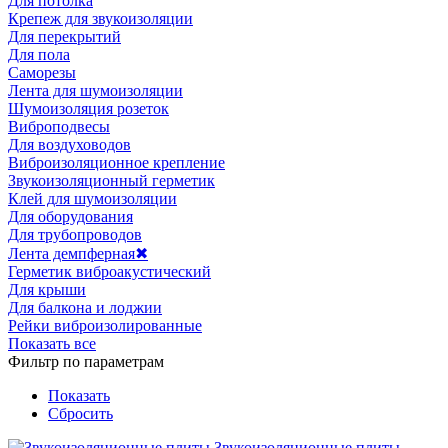
Для потолка
Крепеж для звукоизоляции
Для перекрытий
Для пола
Саморезы
Лента для шумоизоляции
Шумоизоляция розеток
Виброподвесы
Для воздуховодов
Виброизоляционное крепление
Звукоизоляционный герметик
Клей для шумоизоляции
Для оборудования
Для трубопроводов
Лента демпферная
✖
Герметик виброакустический
Для крыши
Для балкона и лоджии
Рейки виброизолированные
Показать все
Фильтр по параметрам
Показать
Сбросить
Звукоизоляционные плиты