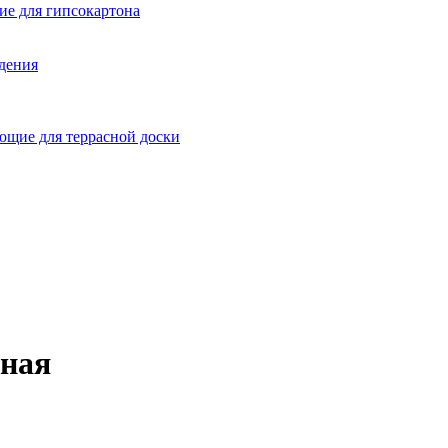
е для гипсокартона
ждения
щие для террасной доски
рная