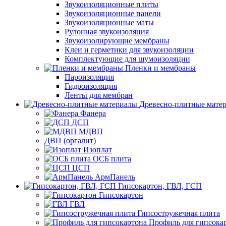
Звукоизоляционные плиты
Звукоизоляционные панели
Звукоизоляционные маты
Рулонная звукоизоляция
Звукоизолирующие мембраны
Клеи и герметики для звукоизоляции
Комплектующие для шумоизоляции
Пленки и мембраны
Пароизоляция
Гидроизоляция
Ленты для мембран
Древесно-плитные мате
Фанера
ДСП
МДВП
ДВП (оргалит)
Изоплат
ОСБ плита
ЦСП
АрмПанель
Гипсокартон, ГВЛ, ГСП
Гипсокартон
ГВЛ
Гипсостружечная плита
Профиль для гипсока