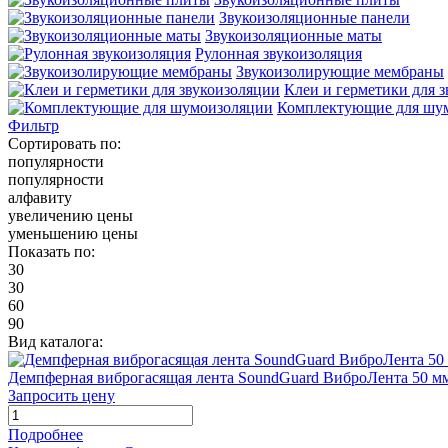
Звукоизоляционные панели
Звукоизоляционные маты
Рулонная звукоизоляция
Звукоизолирующие мембраны
Клеи и герметики для 
Комплектующие для шу
Фильтр
Сортировать по:
популярности
популярности
алфавиту
увеличению цены
уменьшению цены
Показать по:
30
30
60
90
Вид каталога:
Демпферная виброгасящая лента SoundGuard ВиброЛента 50 м
Запросить цену
Подробнее