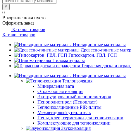
0
В корзине
пока пусто
Оформить заказ
Каталог товаров
Каталог товаров
Изоляционные материалы
Древесно-плитные мате
Гипсокартон, ГВЛ, ГСП
Пиломатериалы
Террасная доска и огра
Изоляционные материалы
Теплоизоляция
Минеральная вата
Отражающая изоляция
Экструдированный пенополистирол
Пенополистирол (Пенопласт)
Теплоизоляционные PIR-плиты
Межвенцовый утеплитель
Пены, клеи, герметики для теплоизоляции
Комплектующие для теплоизоляции
Звукоизоляция