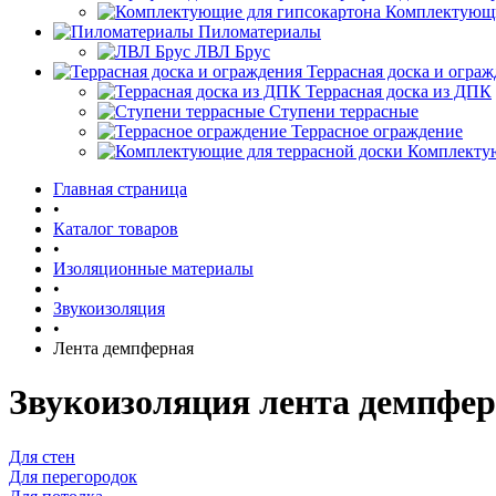
Комплектующи
Пиломатериалы
ЛВЛ Брус
Террасная доска и огра
Террасная доска из ДПК
Ступени террасные
Террасное ограждение
Комплектую
Главная страница
•
Каталог товаров
•
Изоляционные материалы
•
Звукоизоляция
•
Лента демпферная
Звукоизоляция лента демпфе
Для стен
Для перегородок