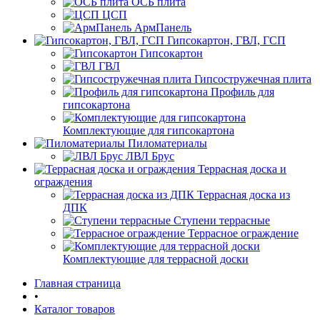
ОСБ плита
ЦСП
АрмПанель
Гипсокартон, ГВЛ, ГСП
Гипсокартон
ГВЛ
Гипсостружечная плита
Профиль для
гипсокартона
Комплектующие для гипсокартона
Пиломатериалы
ЛВЛ Брус
Террасная доска и
ограждения
Террасная доска из
ДПК
Ступени террасные
Террасное ограждение
Комплектующие для террасной доски
Главная страница
•
Каталог товаров